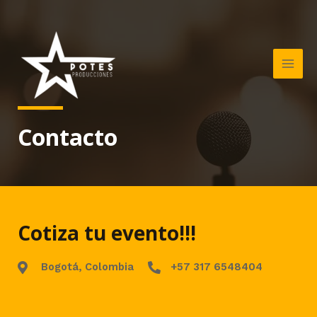
Contacto
Cotiza tu evento!!!
Bogotá, Colombia
+57 317 6548404